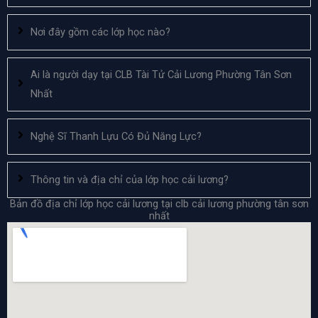
Nơi đây gồm các lớp học nào?
Ai là người dạy tại CLB Tài Tử Cải Lương Phường Tân Sơn
Nhất
Nghệ Sĩ Thanh Lựu Có Đủ Năng Lực?
Thông tin và địa chỉ của lớp học cải lương?
Bản đồ địa chỉ lớp học cải lương tại clb cải lương phường tân sơn
nhất