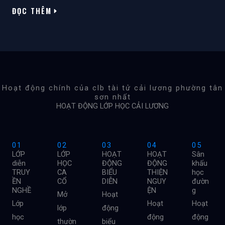
ĐỌC THÊM
Hoạt động chính của clb tài tử cải lương phường tân
sơn nhất
HOẠT ĐỘNG LỚP HỌC CẢI LƯƠNG
01
02
03
04
05
LỚP
LỚP
HOẠT
HOẠT
Sân
diễn
HỌC
ĐỘNG
ĐỘNG
khấu
TRUY
CA
BIỂU
THIỆN
học
ỀN
CỔ
DIỄN
NGUY
đườn
NGHỀ
ỆN
g
Mở
Hoạt
Lớp
Hoạt
Hoạt
lớp
động
học
động
động
thườn
biểu