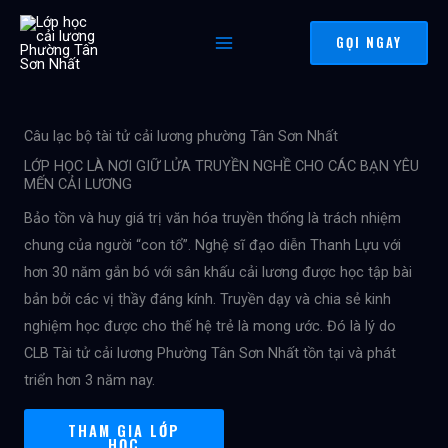
Nhảy
tới
GỌI NGAY
nội
dung
Câu lạc bộ tài tử cải lương phường Tân Sơn Nhất
LỚP HỌC LÀ NƠI GIỮ LỬA TRUYỀN NGHỀ CHO CÁC BẠN YÊU
MẾN CẢI LƯƠNG
Bảo tồn và huy giá trị văn hóa truyền thống là trách nhiệm
chung của người “con tổ”. Nghệ sĩ đạo diễn Thanh Lựu với
hơn 30 năm gắn bó với sân khấu cải lương được học tập bài
bản bởi các vị thầy đáng kính. Truyền dạy và chia sẻ kinh
nghiệm học được cho thế hệ trẻ là mong ước. Đó là lý do
CLB Tài tử cải lương Phường Tân Sơn Nhất tồn tại và phát
triển hơn 3 năm nay.
THAM GIA LỚP
HỌC