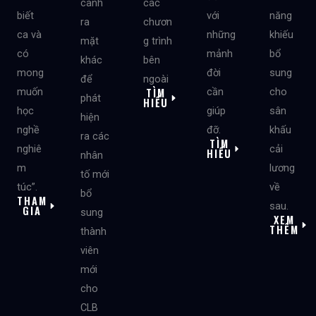
canh
các
biết
với
năng
ra
chươn
ca và
những
khiếu
mặt
g trình
có
mảnh
bổ
khác
bên
mong
đời
sung
để
ngoài
TÌM
muốn
cần
cho
phát
HIỂU
học
giúp
sân
hiện
nghề
đỡ.
khấu
ra các
TÌM
nghiê
cải
HIỂU
nhân
m
lương
tố mới
túc”.
về
bổ
THAM
sau.
GIA
sung
XEM
THÊM
thành
viên
mới
cho
CLB